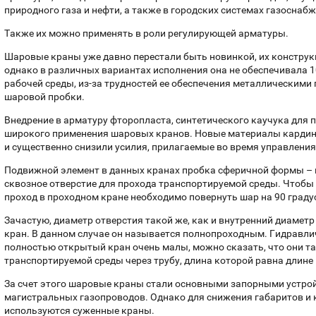
природного газа и нефти, а также в городских системах газоснабж
Также их можно применять в роли регулирующей арматуры.
Шаровые краны уже давно перестали быть новинкой, их конструкц
однако в различных вариантах исполнения она не обеспечивала 
рабочей среды, из-за трудностей ее обеспечения металлическими
шаровой пробки.
Внедрение в арматуру фторопласта, синтетического каучука для 
широкого применения шаровых кранов. Новые материалы кардин
и существенно снизили усилия, прилагаемые во время управления
Подвижной элемент в данных кранах пробка сферичной формы – ш
сквозное отверстие для прохода транспортируемой среды. Чтобы
проход в проходном кране необходимо повернуть шар на 90 граду
Зачастую, диаметр отверстия такой же, как и внутренний диаметр
кран. В данном случае он называется полнопроходным. Гидравли
полностью открытый кран очень малы, можно сказать, что они та
транспортируемой среды через трубу, длина которой равна длине 
За счет этого шаровые краны стали основными запорными устро
магистральных газопроводов. Однако для снижения габаритов и 
используются суженные краны.