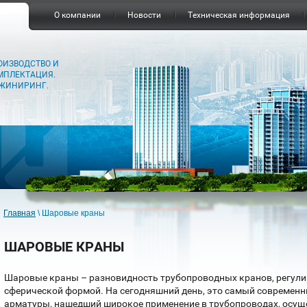
О компании
Новости
Техническая информация
ОИЗВОДСТВО И
МПЛЕКТАЦИЯ.
ЖИНИРИНГ.
Главная
\
Шаровые краны
ШАРОВЫЕ КРАНЫ
Шаровые краны – разновидность трубопроводных кранов, регули
сферической формой. На сегодняшний день, это самый современн
арматуры, нашедший широкое применение в трубопроводах, осу