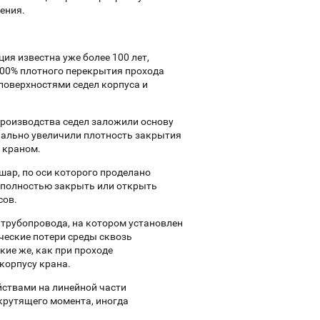
ения.
ия известна уже более 100 лет,
100% плотного перекрытия прохода
 поверхностями седел корпуса и
производства седел заложили основу
ально увеличили плотность закрытия
 краном.
ар, по оси которого проделано
 полностью закрыть или открыть
сов.
 трубопровода, на котором установлен
ческие потери среды сквозь
кие же, как при проходе
корпусу крана.
йствами на линейной части
крутящего момента, иногда