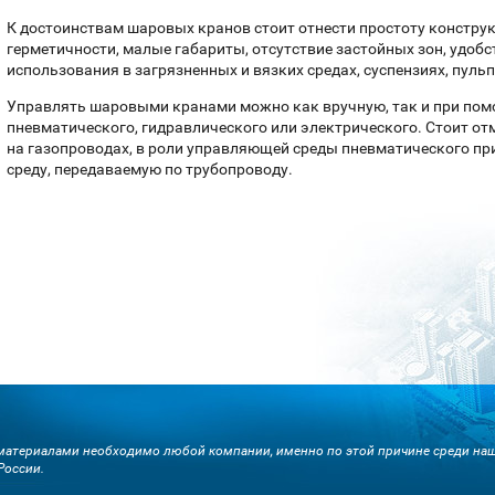
К достоинствам шаровых кранов стоит отнести простоту констру
герметичности, малые габариты, отсутствие застойных зон, удоб
использования в загрязненных и вязких средах, суспензиях, пуль
Управлять шаровыми кранами можно как вручную, так и при пом
пневматического, гидравлического или электрического. Стоит отм
на газопроводах, в роли управляющей среды пневматического п
среду, передаваемую по трубопроводу.
атериалами необходимо любой компании, именно по этой причине среди наши
России.