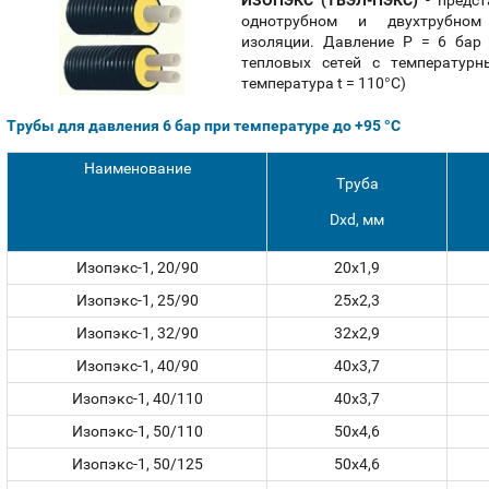
ИЗОПЭКС (ТВЭЛ-ПЭКС)
- предст
однотрубном и двухтрубном 
изоляции. Давление P = 6 бар 
тепловых сетей с температур
температура t = 110°С)
Трубы для давления 6 бар при температуре до +95 °С
Наименование
Труба
Dxd, мм
Изопэкс-1, 20/90
20x1,9
Изопэкс-1, 25/90
25x2,3
Изопэкс-1, 32/90
32x2,9
Изопэкс-1, 40/90
40x3,7
Изопэкс-1, 40/110
40x3,7
Изопэкс-1, 50/110
50x4,6
Изопэкс-1, 50/125
50x4,6