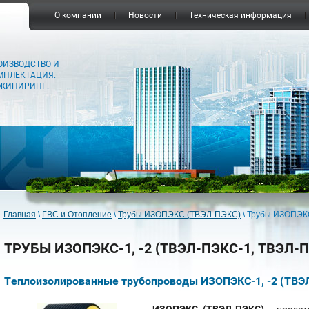
О компании
Новости
Техническая информация
ОИЗВОДСТВО И
МПЛЕКТАЦИЯ.
ЖИНИРИНГ.
Главная
\
ГВС и Отопление
\
Трубы ИЗОПЭКС (ТВЭЛ-ПЭКС)
\
Трубы ИЗОПЭКС
ТРУБЫ ИЗОПЭКС-1, -2 (ТВЭЛ-ПЭКС-1, ТВЭЛ-П
Теплоизолированные трубопроводы ИЗОПЭКС-1, -2 (ТВЭ